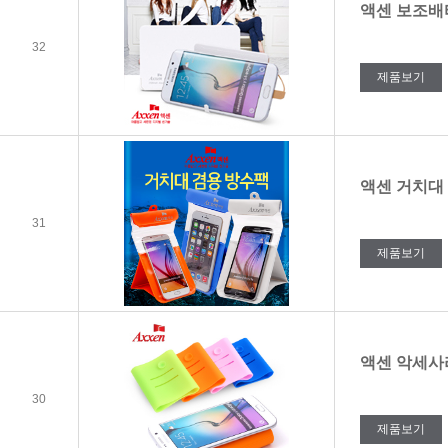
액센 보조배터리
32
제품보기
액센 거치대
31
제품보기
액센 악세사
30
제품보기