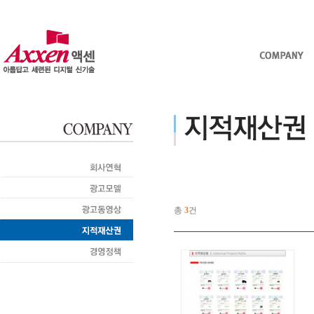
총
3
건