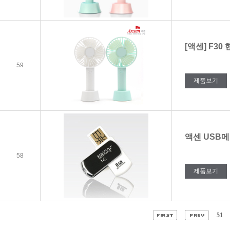
[액센] F3
59
제품보기
액센 USB메모
58
제품보기
51