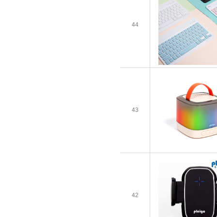
44
43
42