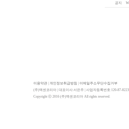
공지
W
이용약관
|
개인정보취급방침
|
이메일주소무단수집거부
(주)액센코리아 | 대표이사:서은주 | 사업자등록번호:120-87-82234
Copyright ⓒ 2016
(주)액센코리아
All rights reserved.