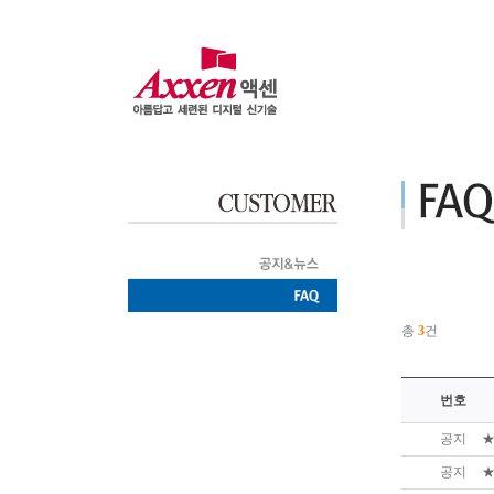
총
3
건
번호
공지
★
공지
★