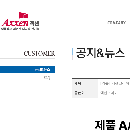
제목
[기본]
[액센코리아] 
글쓴이
액센코리아